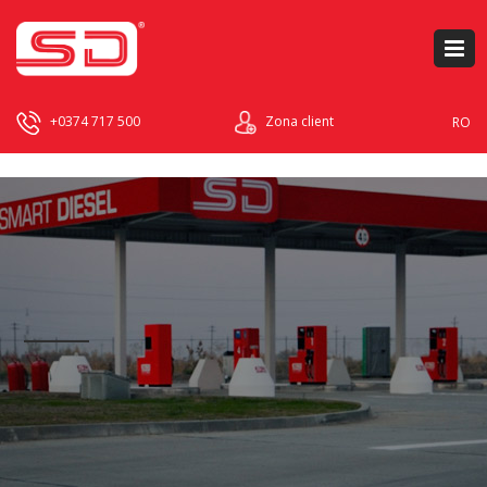
+0374 717 500
Zona client
RO