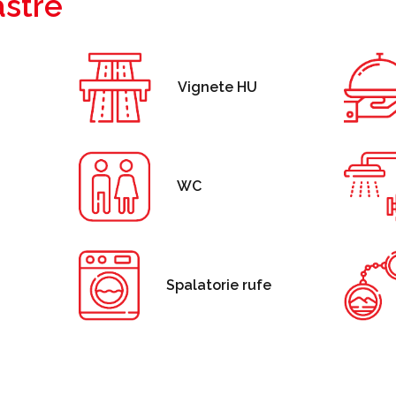
astre
Vignete HU
WC
Spalatorie rufe