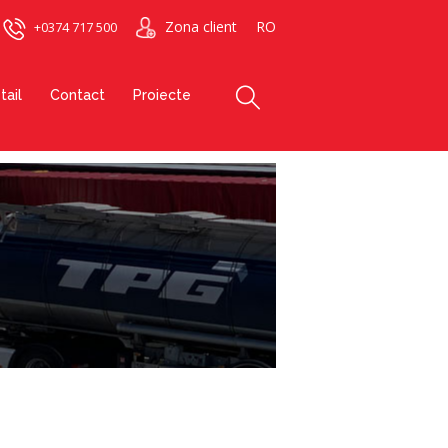
Zona client
RO
+0374 717 500
tail
Contact
Proiecte