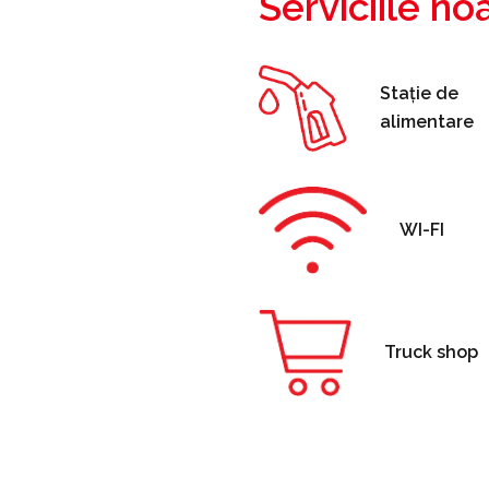
Serviciile no
Stație de
alimentare
WI-FI
Truck shop