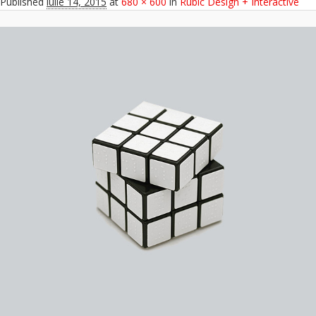
Published
iulie 14, 2015
at
680 × 600
in
Rubic Design + Interactive