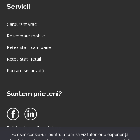
Servicii
Carburant vrac
Rezervoare mobile
Rețea stații camioane
Rețea stații retail
Parcare securizată
Suntem prieteni?
Politica de confidențialitate
Politica de cookies
Folosim cookie-uri pentru a furniza vizitatorilor o experienţă
Acest site utilizeaza cookie-uri. Apasand accept, va exprimati