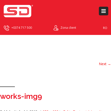
+0374 717 500
Zona client
RO
Image navigation
Next →
works-img9