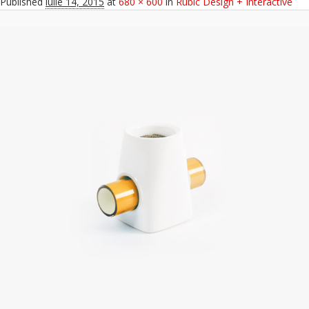
Published
iulie 14, 2015
at
680 × 600
in
Rubic Design + Interactive