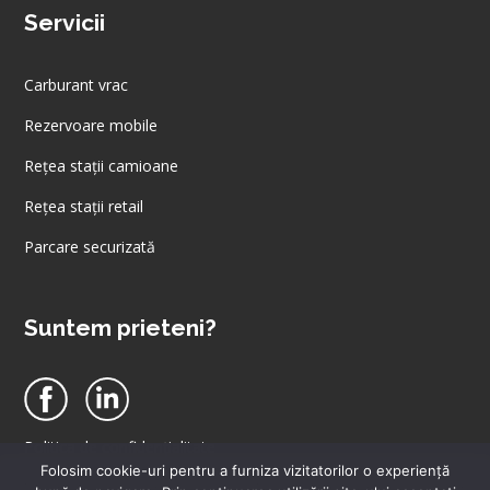
Servicii
Carburant vrac
Rezervoare mobile
Rețea stații camioane
Rețea stații retail
Parcare securizată
Suntem prieteni?
Politica de confidențialitate
Politica de cookies
Folosim cookie-uri pentru a furniza vizitatorilor o experienţă
Acest site utilizeaza cookie-uri. Apasand accept, va exprimati