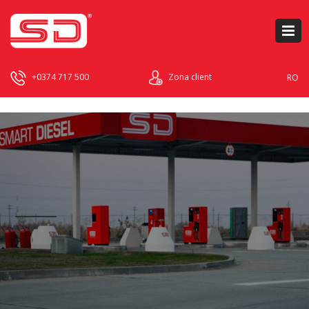
+0374 717 500
Zona client
RO