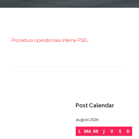
Procedura operationala interna PSEL
Post Calendar
august 2026
L
MA
MI
J
V
S
D