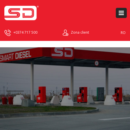
+0374 717 500
Zona client
RO