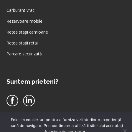
Carburant vrac
Rezervoare mobile
Rețea stații camioane
Rețea stații retail
Parcare securizată
Suntem prieteni?
Politica de confidențialitate
Folosim cookie-uri pentru a furniza vizitatorilor o experienţă
Politica de cookies
Acest site utilizeaza cookie-uri. Apasand accept, va exprimati
bună de navigare. Prin continuarea utilizării site-ului acceptați
Condiții generale de afaceri
acordul privind politica noastra de utilizare a cookie-urilor.
folosirea de cookie-uri.