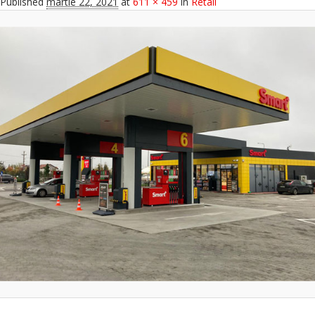
Published
martie 22, 2021
at
611 × 459
in
Retail