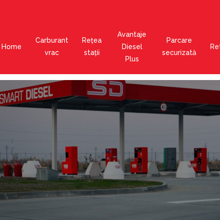
Avantaje
Carburant
Rețea
Parcare
Home
Diesel
Ret
vrac
stații
securizată
Plus