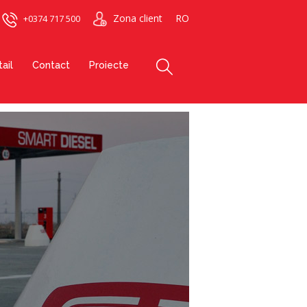
Zona client
RO
+0374 717 500
ail
Contact
Proiecte