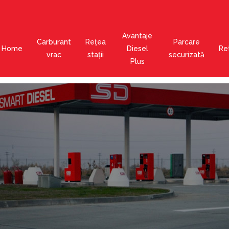
Avantaje
Carburant
Rețea
Parcare
Home
Diesel
Ret
vrac
stații
securizată
Plus