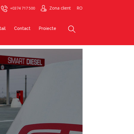
Zona client
RO
+0374 717 500
ail
Contact
Proiecte