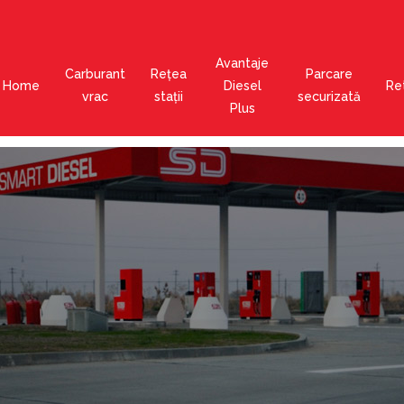
Avantaje
Carburant
Rețea
Parcare
Home
Diesel
Ret
vrac
stații
securizată
Plus