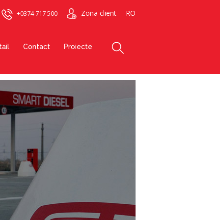
Zona client
RO
+0374 717 500
ail
Contact
Proiecte