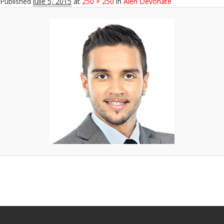
Published
iulie 5, 2015
at
250 × 250
in
Alen Devonate