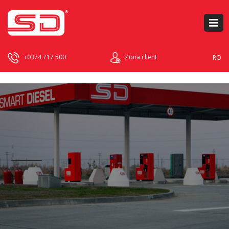
+0374 717 500
Zona client
RO