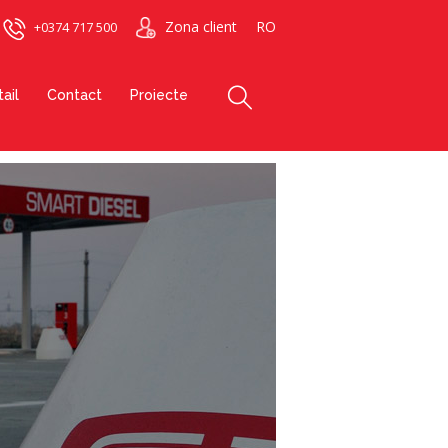
Zona client
RO
+0374 717 500
ail
Contact
Proiecte