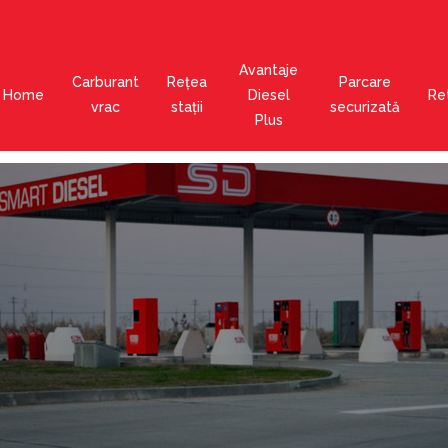
Avantaje
Carburant
Rețea
Parcare
Home
Diesel
Ret
vrac
stații
securizată
Plus