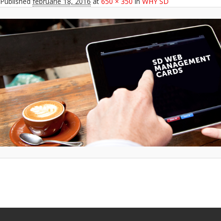
Published
februarie 18, 2016
at
650 × 350
in
WHY SD