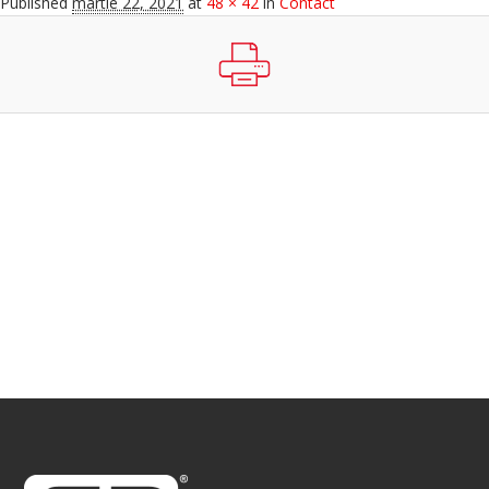
Published
martie 22, 2021
at
48 × 42
in
Contact