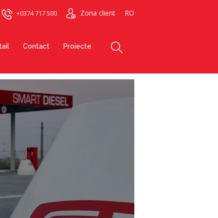
Zona client
RO
+0374 717 500
ail
Contact
Proiecte