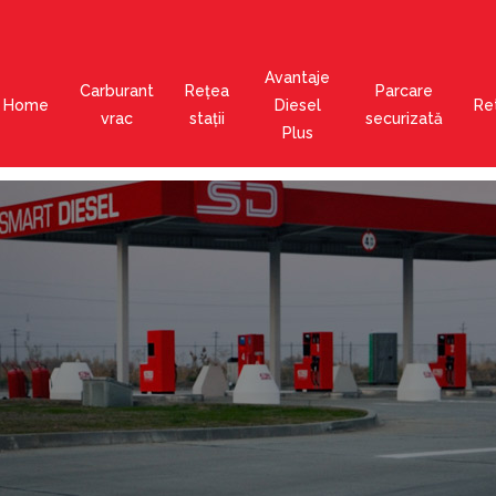
Avantaje
Carburant
Rețea
Parcare
Home
Diesel
Ret
vrac
stații
securizată
Plus