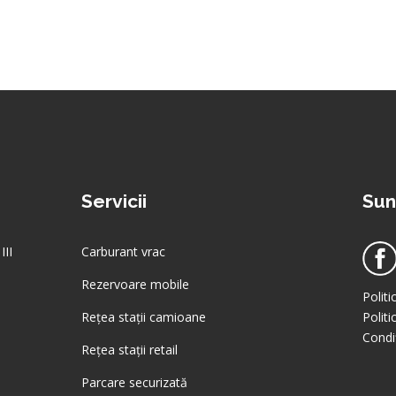
Servicii
Sun
III
Carburant vrac
Rezervoare mobile
Politi
Rețea stații camioane
Polit
Condiț
Rețea stații retail
Parcare securizată