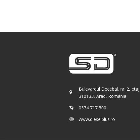
Bulevardul Decebal, nr. 2, etaj 
310133, Arad, România
0374 717 500
www.dieselplus.ro